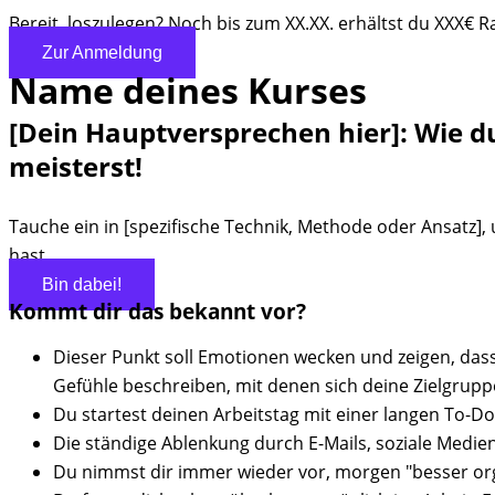
Bereit, loszulegen? Noch bis zum XX.XX. erhältst du XXX€ R
Zur Anmeldung
Name deines Kurses
[Dein Hauptversprechen hier]:
Wie d
meisterst!
Tauche ein in [spezifische Technik, Methode oder Ansatz],
hast.
Bin dabei!
Kommt dir das
bekannt
vor?
Dieser Punkt soll Emotionen wecken und zeigen, das
Gefühle beschreiben, mit denen sich deine Zielgruppe
Du startest deinen Arbeitstag mit einer langen To-D
Die ständige Ablenkung durch E-Mails, soziale Medien 
Du nimmst dir immer wieder vor, morgen "besser orga