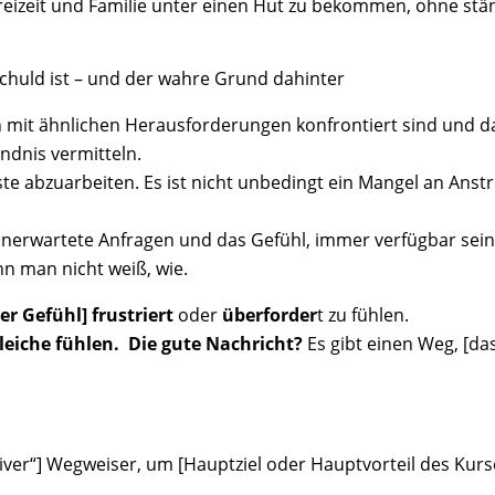
 Freizeit und Familie unter einen Hut zu bekommen, ohne stä
chuld ist – und der wahre Grund dahinter
 mit ähnlichen Herausforderungen konfrontiert sind und da
ndnis vermitteln.
ste abzuarbeiten. Es ist nicht unbedingt ein Mangel an Ans
nerwartete Anfragen und das Gefühl, immer verfügbar sein z
n man nicht weiß, wie.
er Gefühl] frustriert
oder
überforder
t zu fühlen.
leiche fühlen.
Die gute Nachricht?
Es gibt einen Weg, [da
ktiver“] Wegweiser, um [Hauptziel oder Hauptvorteil des Kurs